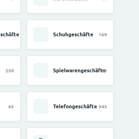
schäfte
Schuhgeschäfte
46
169
Spielwarengeschäfte
250
66
Telefongeschäfte
65
345