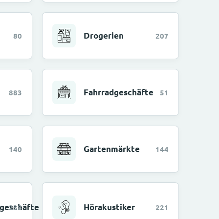
Drogerien
80
207
Fahrradgeschäfte
883
51
Gartenmärkte
140
144
geschäfte
Hörakustiker
238
221