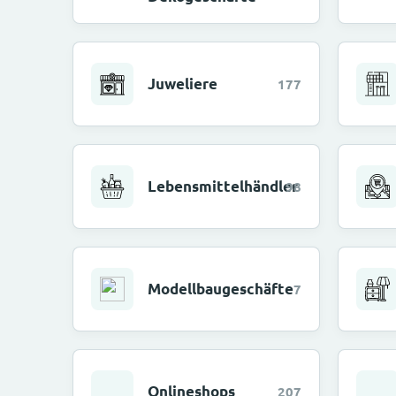
Juweliere
177
Lebensmittelhändler
98
Modellbaugeschäfte
7
Onlineshops
207