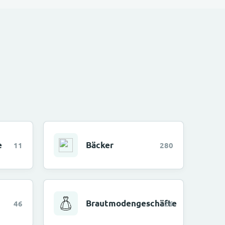
e
Bäcker
11
280
Brautmodengeschäfte
46
26