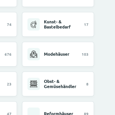
Kunst- &
74
17
Bastelbedarf
Modehäuser
676
103
Obst- &
23
8
Gemüsehändler
Reformhäuser
47
89