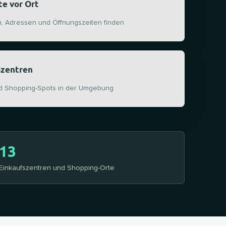
te vor Ort
n, Adressen und Öffnungszeiten finden
szentren
d Shopping-Spots in der Umgebung
13
Einkaufszentren und Shopping-Orte