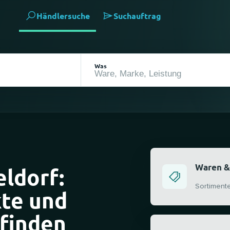
Händlersuche
Suchauftrag
Was
Waren &
eldorf:
Sortiment
kte und
finden