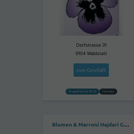
Dorfstrasse 31
9104
Waldstatt
zum Geschäft
geöffnet bis 18:30
Floristen
Blumen & Marroni Hajdari GmbH