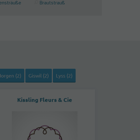
ensträuße
Brautstrauß
orgen (2)
Giswil (2)
Lyss (2)
Kissling Fleurs & Cie