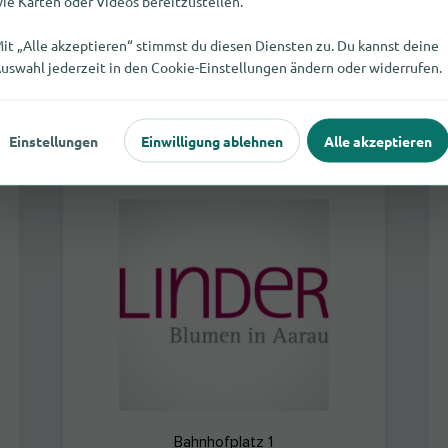
ie Karten oder Videos bereitzustellen.
it „Alle akzeptieren“ stimmst du diesen Diensten zu. Du kannst deine
geschlossen
Floristen
uswahl jederzeit in den Cookie-Einstellungen ändern oder widerrufen.
Einstellungen
Einwilligung ablehnen
Alle akzeptieren
Linder Blumen am Bahnhofplatz in Aarau
Bahnhofplatz 1