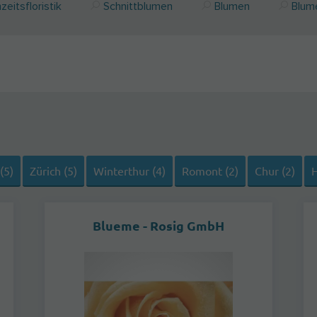
eitsfloristik
Schnittblumen
Blumen
Blum
(5)
Zürich (5)
Winterthur (4)
Romont (2)
Chur (2)
H
Blueme - Rosig GmbH