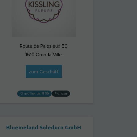
Route de Palézieux 50
1610
Oron-la-Ville
zum Geschäft
geöffnet bis 18:30
Floristen
Bluemeland Soledurn GmbH