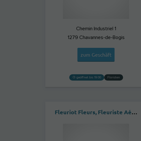
Chemin Industriel 1
1279
Chavannes-de-Bogis
zum Geschäft
geöffnet bis 19:00
Floristen
Fleuriot Fleurs, Fleuriste Aéroport International de Genève