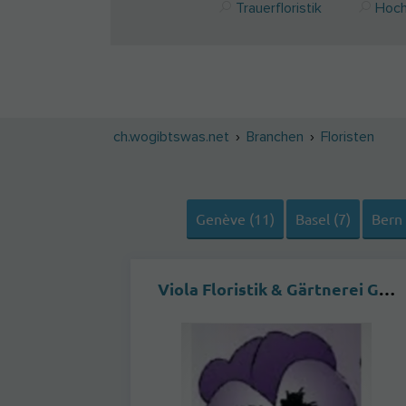
Trauerfloristik
Hochz
ch.wogibtswas.net
Branchen
Floristen
Genève (11)
Basel (7)
Bern 
Viola Floristik & Gärtnerei GmbH