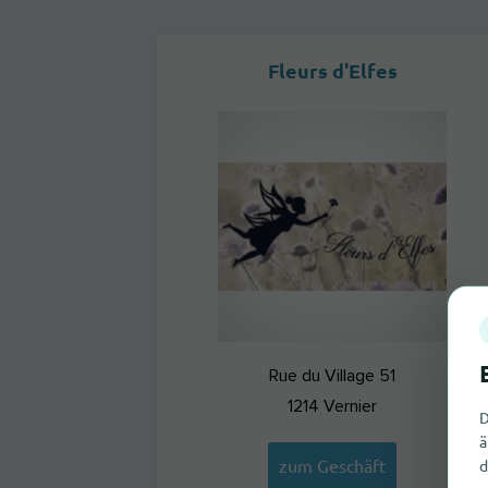
Fleurs d'Elfes
Rue du Village 51
1214
Vernier
D
ä
zum Geschäft
d