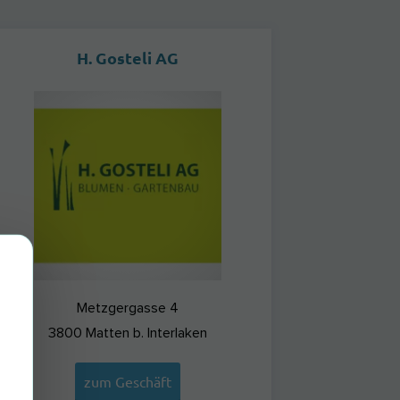
H. Gosteli AG
Metzgergasse 4
3800
Matten b. Interlaken
zum Geschäft