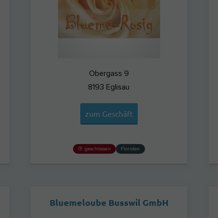
Obergass 9
8193
Eglisau
zum Geschäft
geschlossen
Floristen
Bluemeloube Busswil GmbH