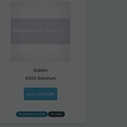
Stalden
4500
Solothurn
zum Geschäft
geöffnet bis 18:30
Floristen