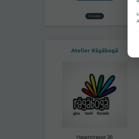
w
M
Floristen
A
Atelier Rägäbogä
Hauptstrasse 36