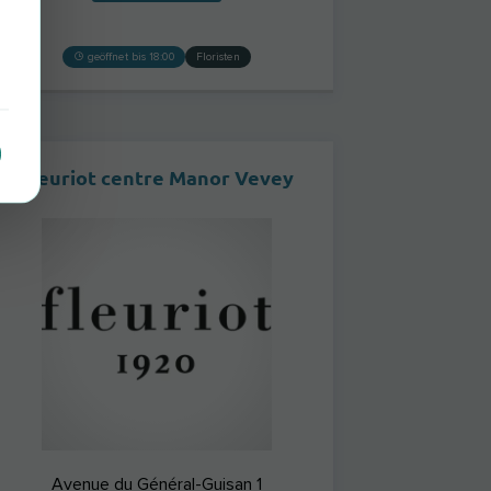
geöffnet bis 18:00
Floristen
Fleuriot centre Manor Vevey
Avenue du Général-Guisan 1