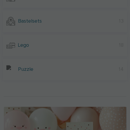
Bastelsets
13
Lego
18
Puzzle
14