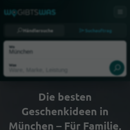
Händlersuche
Suchauftrag
Wo
Was
Die besten
Geschenkideen in
Als meinen Standort wählen
München – Für Familie,