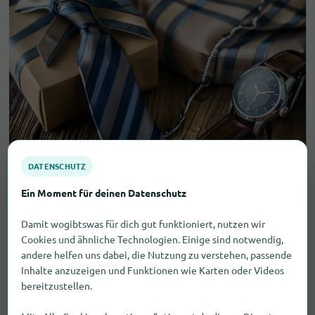
DATENSCHUTZ
Geschenke für Männer in München
Ein Moment für deinen Datenschutz
Damit wogibtswas für dich gut funktioniert, nutzen wir
Auf der Suche nach dem perfekten Geschenk für
Cookies und ähnliche Technologien. Einige sind notwendig,
Männer in München? Kein Problem, wir haben einige
andere helfen uns dabei, die Nutzung zu verstehen, passende
tolle Ideen für dich, die du bei lokalen Händlern in
Inhalte anzuzeigen und Funktionen wie Karten oder Videos
der Stadt finden kannst.
bereitzustellen.
Uhren
sind ein zeitloses Geschenk, das immer gut