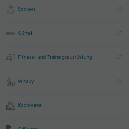
Socken
49
Gürtel
27
Fitness- und Trainingsausrüstung
27
Whisky
56
Kochkurse
1