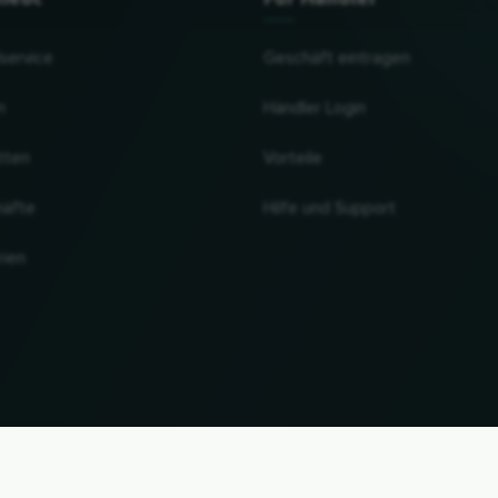
lservice
Geschäft eintragen
n
Händler Login
tten
Vorteile
häfte
Hilfe und Support
rien