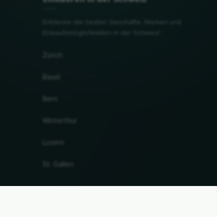
Entdecke die besten Geschäfte, Marken und
Einkaufsmöglichkeiten in der Schweiz!
Zürich
Basel
Bern
Winterthur
Luzern
St. Gallen