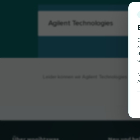
D
ä
d
w
M
Leider können wir Agilent Technologies gerad
A
Über wogibtswas
Neu und be