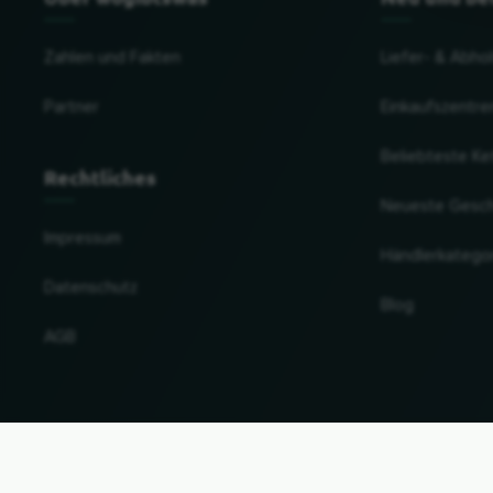
Zahlen und Fakten
Liefer- & Abho
Partner
Einkaufszentre
Beliebteste Ke
Rechtliches
Neueste Gesc
Impressum
Händlerkatego
Datenschutz
Blog
AGB
Land und Sprache ändern