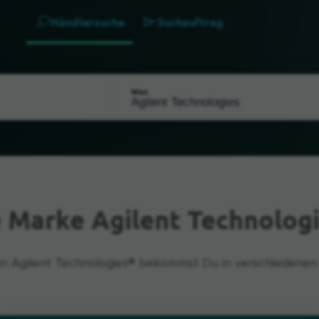
Händlersuche
Suchauftrag
Was
e Marke Agilent Technologi
n Agilent Technologies® bekommst Du in verschiedenen