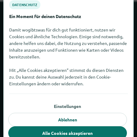
DATENSCHUTZ
Über wogibtswas
Ein Moment für deinen Datenschutz
Damit wogibtswas für dich gut funktioniert, nutzen wir
Zahlen und Fakten
Cookies und ähnliche Technologien. Einige sind notwendig,
andere helfen uns dabei, die Nutzung zu verstehen, passende
Partner
Inhalte anzuzeigen und Funktionen wie Karten oder Videos
bereitzustellen.
Rechtliches
Mit „Alle Cookies akzeptieren“ stimmst du diesen Diensten
zu. Du kannst deine Auswahl jederzeit in den Cookie-
Impressum
Einstellungen ändern oder widerrufen.
Datenschutz
Einstellungen
AGB
Ablehnen
Neu und beliebt
Alle Cookies akzeptieren