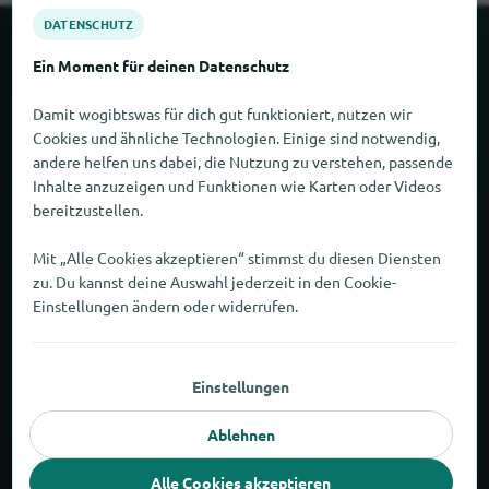
DATENSCHUTZ
Über wogibtswas
Ein Moment für deinen Datenschutz
Damit wogibtswas für dich gut funktioniert, nutzen wir
Zahlen und Fakten
Cookies und ähnliche Technologien. Einige sind notwendig,
andere helfen uns dabei, die Nutzung zu verstehen, passende
Partner
Inhalte anzuzeigen und Funktionen wie Karten oder Videos
bereitzustellen.
Rechtliches
Mit „Alle Cookies akzeptieren“ stimmst du diesen Diensten
zu. Du kannst deine Auswahl jederzeit in den Cookie-
Impressum
Einstellungen ändern oder widerrufen.
Datenschutz
Einstellungen
AGB
Ablehnen
Neu und beliebt
Alle Cookies akzeptieren