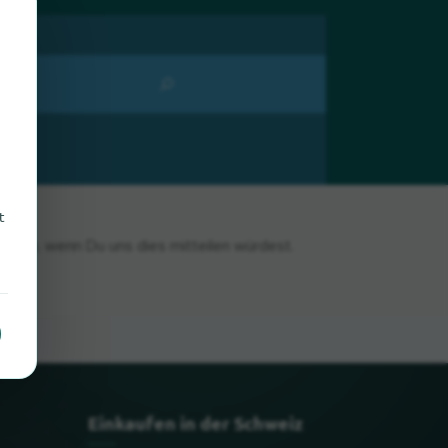
t
reuen, wenn Du uns dies mitteilen würdest.
Einkaufen in der Schweiz