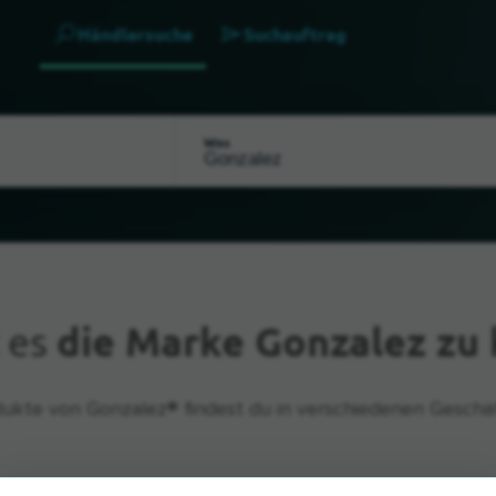
Händlersuche
Suchauftrag
Was
 es
die Marke Gonzalez zu
ukte von Gonzalez® findest du in verschiedenen Geschä