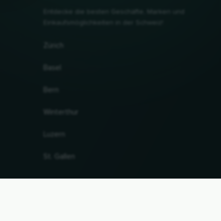
Entdecke die besten Geschäfte, Marken und
Einkaufsmöglichkeiten in der Schweiz!
Zürich
Basel
Bern
Winterthur
Luzern
St. Gallen