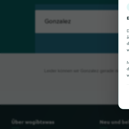
E
D
ä
d
w
M
d
Leider können wir Gonzalez gerade nicht fi
w
Über wogibtswas
Neu und be