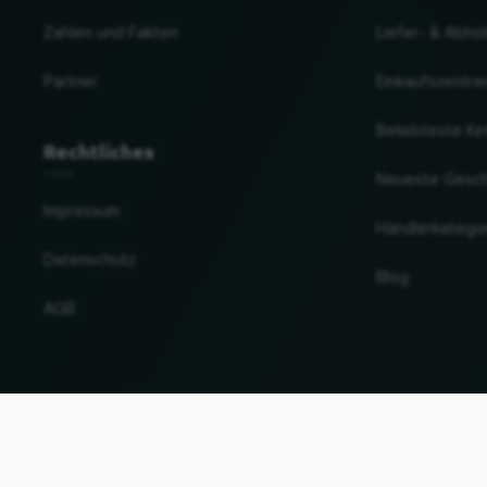
Zahlen und Fakten
Liefer- & Abho
Partner
Einkaufszentre
Beliebteste Ke
Rechtliches
Neueste Gesc
Impressum
Händlerkatego
Datenschutz
Blog
AGB
Land und Sprache ändern