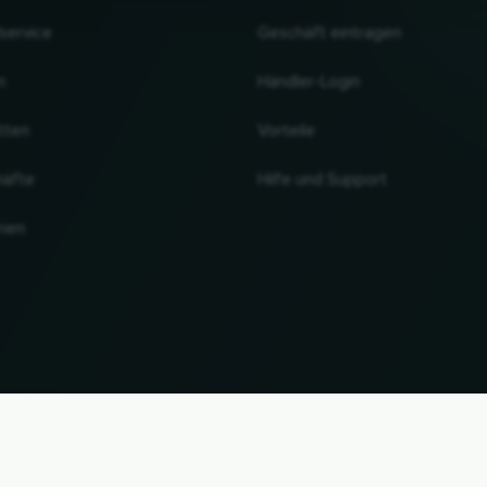
lservice
Geschäft eintragen
n
Händler-Login
tten
Vorteile
häfte
Hilfe und Support
rien
NACH OBEN