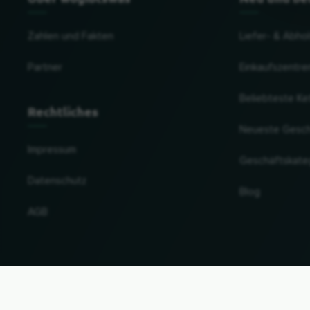
Zahlen und Fakten
Liefer- & Abho
Partner
Einkaufszentre
Beliebteste Ke
Rechtliches
Neueste Gesc
Impressum
Geschäftskate
Datenschutz
Blog
AGB
Land und Sprache ändern