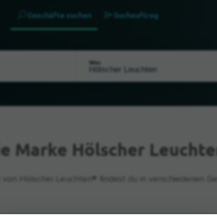
Geschäfte suchen
Suchauftrag
Was
ie Marke Hölscher Leuchte
 von Hölscher Leuchten® findest du in verschiedenen Ge