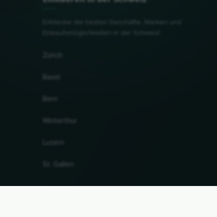
Entdecke die besten Geschäfte, Marken und
Einkaufsmöglichkeiten in der Schweiz!
Zürich
Basel
Bern
Winterthur
Luzern
St. Gallen