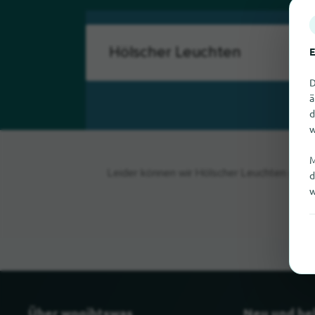
E
D
ä
d
w
M
Leider können wir Hölscher Leuchten gerad
d
w
Über wogibtswas
Neu und be