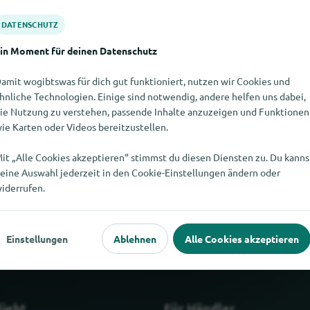
DATENSCHUTZ
in Moment für deinen Datenschutz
amit wogibtswas für dich gut funktioniert, nutzen wir Cookies und
hnliche Technologien. Einige sind notwendig, andere helfen uns dabei,
ie Nutzung zu verstehen, passende Inhalte anzuzeigen und Funktionen
ie Karten oder Videos bereitzustellen.
it „Alle Cookies akzeptieren“ stimmst du diesen Diensten zu. Du kanns
e nicht finden. Wenn Du weisst, wo es Hölscher Leuchten hier gib
eine Auswahl jederzeit in den Cookie-Einstellungen ändern oder
mitteilen würdest.
iderrufen.
Einstellungen
Ablehnen
Alle Cookies akzeptieren
liebt
Für Händler