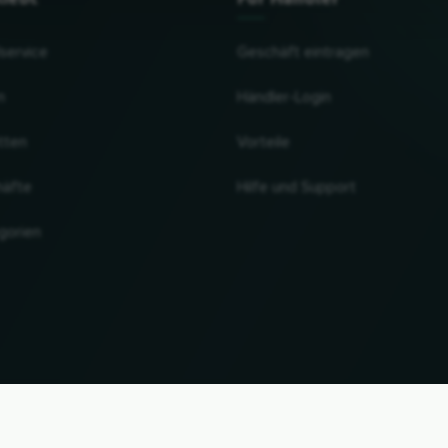
lservice
Geschäft eintragen
n
Händler-Login
tten
Vorteile
häfte
Hilfe und Support
gorien