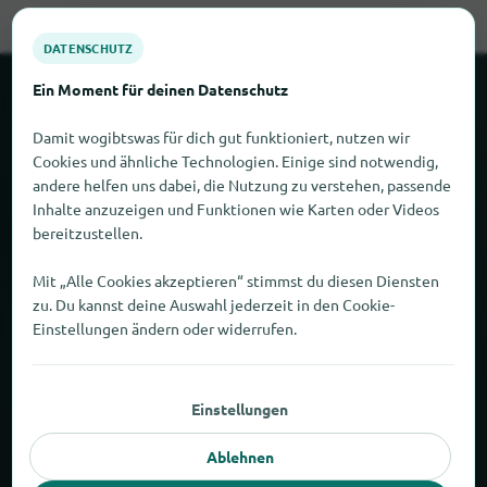
DATENSCHUTZ
Ein Moment für deinen Datenschutz
Über wogibtswas
Damit wogibtswas für dich gut funktioniert, nutzen wir
Cookies und ähnliche Technologien. Einige sind notwendig,
Zahlen und Fakten
andere helfen uns dabei, die Nutzung zu verstehen, passende
Inhalte anzuzeigen und Funktionen wie Karten oder Videos
Partner
bereitzustellen.
Rechtliches
Mit „Alle Cookies akzeptieren“ stimmst du diesen Diensten
zu. Du kannst deine Auswahl jederzeit in den Cookie-
Einstellungen ändern oder widerrufen.
Impressum
Datenschutz
Einstellungen
AGB
Ablehnen