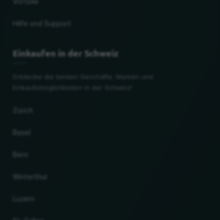
Vorteile
Hilfe und Support
Einkaufen in der Schweiz
Entdecke die besten Geschäfte, Marken und
Einkaufsmöglichkeiten in der Schweiz!
Zürich
Basel
Bern
Winterthur
Luzern