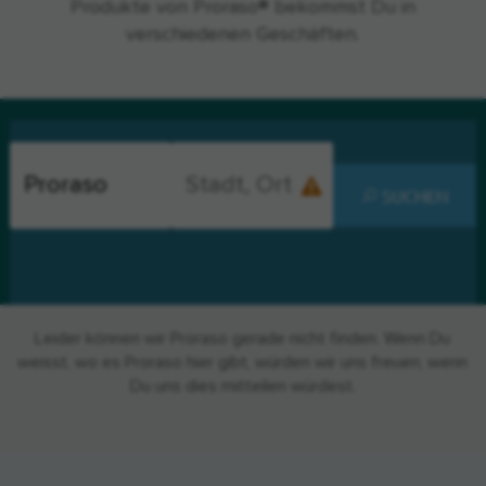
Produkte von Proraso® bekommst Du in
verschiedenen Geschäften.
SUCHEN
Leider können wir Proraso gerade nicht finden. Wenn Du
weisst, wo es Proraso hier gibt, würden wir uns freuen, wenn
Du uns dies mitteilen würdest.