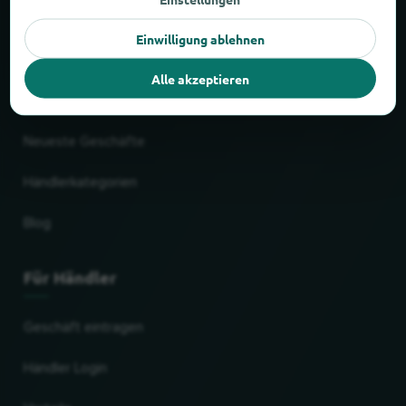
Liefer- & Abholservice
Einwilligung ablehnen
Einkaufszentren
Alle akzeptieren
Beliebteste Ketten
Neueste Geschäfte
Händlerkategorien
Blog
Für Händler
Geschäft eintragen
Händler Login