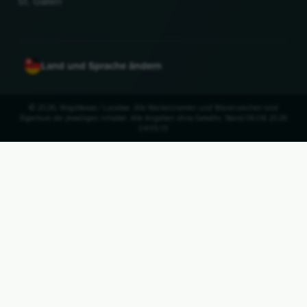
St. Gallen
Land und Sprache ändern
© 2026, Wogibtswas / Locabee. Alle Markennamen und Warenzeichen sind
Eigentum der jeweiligen Inhaber. Alle Angaben ohne Gewähr. Stand 06.08.2026
04:55:13
NACH OBEN