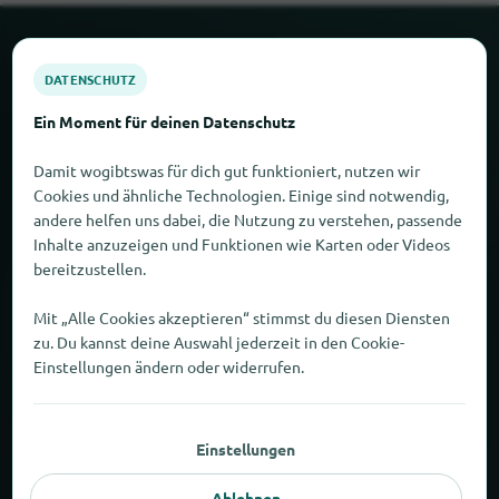
Über wogibtswas
DATENSCHUTZ
Ein Moment für deinen Datenschutz
Zahlen und Fakten
Damit wogibtswas für dich gut funktioniert, nutzen wir
Partner
Cookies und ähnliche Technologien. Einige sind notwendig,
andere helfen uns dabei, die Nutzung zu verstehen, passende
Rechtliches
Inhalte anzuzeigen und Funktionen wie Karten oder Videos
bereitzustellen.
Impressum
Mit „Alle Cookies akzeptieren“ stimmst du diesen Diensten
zu. Du kannst deine Auswahl jederzeit in den Cookie-
Datenschutz
Einstellungen ändern oder widerrufen.
AGB
Einstellungen
Neu und beliebt
Ablehnen