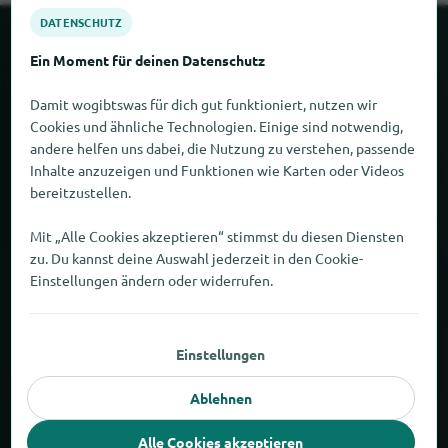
DATENSCHUTZ
Über wogibtswas
Ein Moment für deinen Datenschutz
Damit wogibtswas für dich gut funktioniert, nutzen wir
Zahlen und Fakten
Cookies und ähnliche Technologien. Einige sind notwendig,
andere helfen uns dabei, die Nutzung zu verstehen, passende
Partner
Inhalte anzuzeigen und Funktionen wie Karten oder Videos
bereitzustellen.
Rechtliches
Mit „Alle Cookies akzeptieren“ stimmst du diesen Diensten
zu. Du kannst deine Auswahl jederzeit in den Cookie-
Impressum
Einstellungen ändern oder widerrufen.
Datenschutz
Einstellungen
AGB
Ablehnen
Neu und beliebt
Alle Cookies akzeptieren