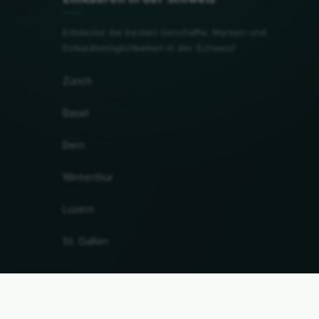
Entdecke die besten Geschäfte, Marken und
Einkaufsmöglichkeiten in der Schweiz!
Zürich
Basel
Bern
Winterthur
Luzern
St. Gallen