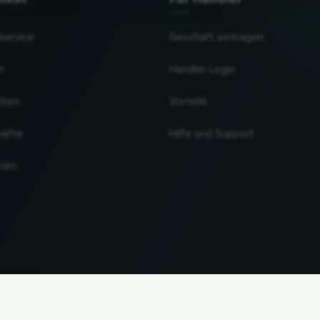
lservice
Geschäft eintragen
n
Händler Login
tten
Vorteile
häfte
Hilfe und Support
rien