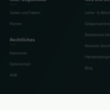
Zahlen und Fakten
Liefer- & Abho
Partner
Einkaufszentre
Beliebteste Ke
Rechtliches
Neueste Gesc
Impressum
Händlerkatego
Datenschutz
Blog
AGB
Land und Sprache ändern