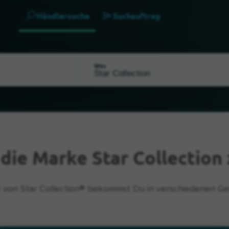
Händlersuche
Suchauftrag
Was
s
die Marke Star Collection
 von Star Collection® bekommst Du in verschiedenen Ge