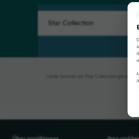
D
ä
d
w
M
Leider können wir Star Collection gerade ni
A
Über wogibtswas
Neu und be