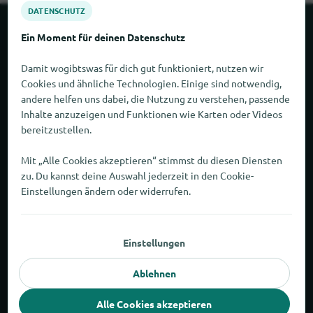
DATENSCHUTZ
Über wogibtswas
Ein Moment für deinen Datenschutz
Damit wogibtswas für dich gut funktioniert, nutzen wir
Zahlen und Fakten
Cookies und ähnliche Technologien. Einige sind notwendig,
andere helfen uns dabei, die Nutzung zu verstehen, passende
Partner
Inhalte anzuzeigen und Funktionen wie Karten oder Videos
bereitzustellen.
Rechtliches
Mit „Alle Cookies akzeptieren“ stimmst du diesen Diensten
zu. Du kannst deine Auswahl jederzeit in den Cookie-
Impressum
Einstellungen ändern oder widerrufen.
Datenschutz
Einstellungen
AGB
Ablehnen
Neu und beliebt
Alle Cookies akzeptieren