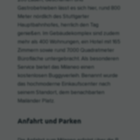
Gastrobetrieben lässt es sich hier, rund 800
Meter nördlich des Stuttgarter
Hauptbahnhofes, herrlich den Tag
genießen. Im Gebäudekomplex sind zudem
mehr als 400 Wohnungen, ein Hotel mit 165
Zimmern sowie rund 7.000 Quadratmeter
Bürofläche untergebracht. Als besonderen
Service bietet das Milaneo einen
kostenlosen Buggyverleih. Benannt wurde
das hochmoderne Einkaufscenter nach
seinem Standort, dem benachbarten
Mailänder Platz.
Anfahrt und Parken