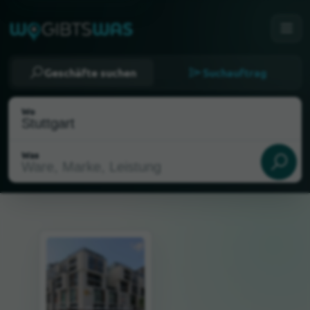
Geschäfte suchen
Suchauftrag
Wo
Was
Als meinen Standort wählen