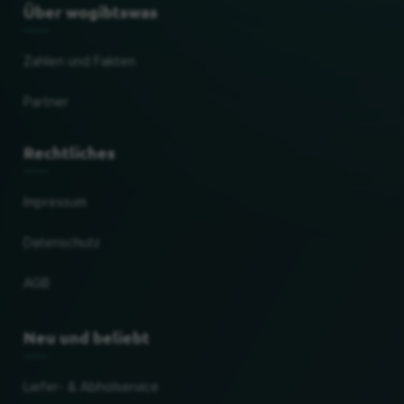
Über wogibtswas
Zahlen und Fakten
Partner
Rechtliches
Impressum
Datenschutz
AGB
Neu und beliebt
Liefer- & Abholservice