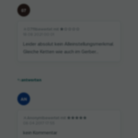
07
0711
|
bewertet mit
18.08.2021 00:01
Leider absolut kein Alleinstellungsmerkmal.
Gleiche Ketten wie auch im Gerber...
antworten
AN
Anonym
|
bewertet mit
06.04.2017 17:55
kein Kommentar