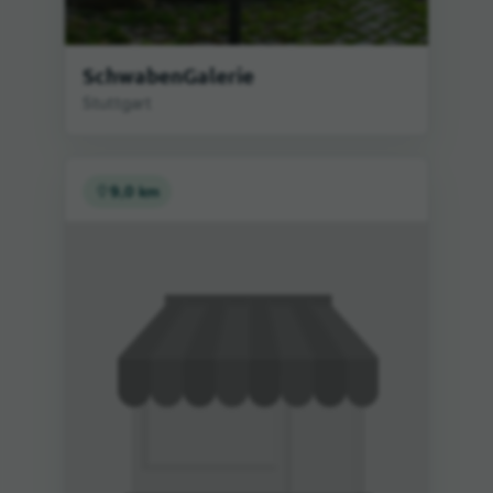
SchwabenGalerie
Stuttgart
9,0 km