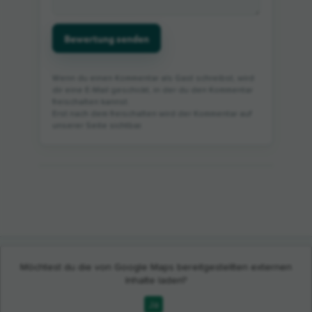
Bewertung senden
Wenn du einen Kommentar als Gast schreibst, wird
dir eine E-Mail geschickt, in der du den Kommentar
freischalten kannst.
Erst nach dem freischalten wird der Kommentar auf
unserer Seite sichtbar.
Möchtest du die von
Google Maps
bereitgestellten externen
Inhalte laden?
Ja