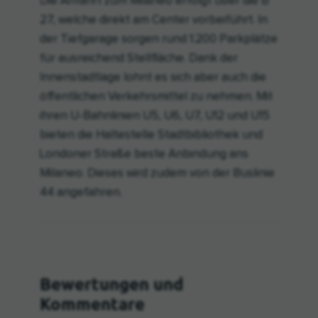
Die Anfahrt zum Milaneo erfolgt über die B
27, welche direkt am Center vorbeiführt. In
der Tiefgarage sorgen rund 1.200 Parkplätze
für ausreichend Stellfläche. Dank der
Innenstadtlage lohnt es sich aber auch die
öffentlichen Verkehrsmittel zu nehmen. Mit
ihren U-Bahnlinien U5, U6, U7, U12 und U15
bieten die Haltestelle Stadtbibliothek und
Londoner Straße beste Anbindung ans
Milaneo. Dieses wird zudem von der Buslinie
44 angefahren.