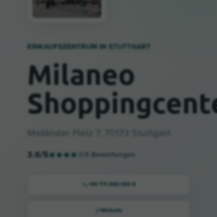
EINKAUFSZENTRUM IN
STUTTGART
Milaneo
Shoppingcent
Mailänder Platz 7, 70173 Stuttgart
3.6
/5
5
Bewertungen
+49 711-540 930 0
Website