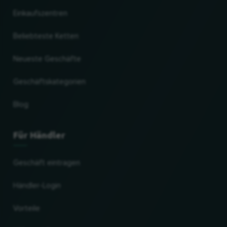
Einkaufszentren
Beliebteste Ketten
Neueste Geschäfte
Geschäftskategorien
Blog
Für Händler
Geschäft eintragen
Händler-Login
Vorteile