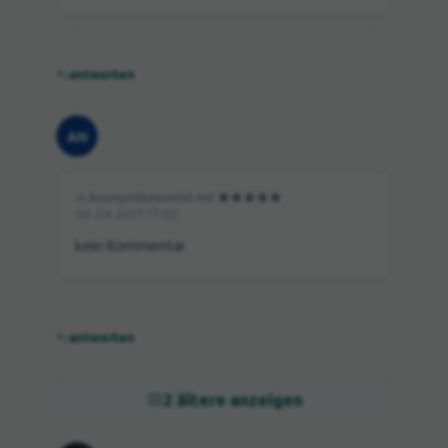
antworten
AN
Anonym
|
bewertet mit
06.04.2017 17:55
kein Kommentar
antworten
2 ältere anzeigen