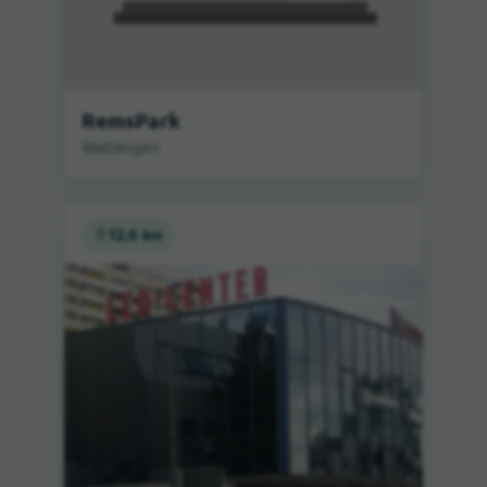
RemsPark
Waiblingen
12,6 km