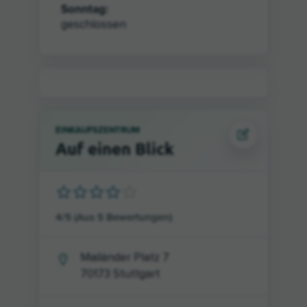
Sonntag:
geschlossen
EINKAUFSZENTRUM
Auf einen Blick
4
/
5
(Aus
5
Bewertungen)
Mailänder Platz 7
70173
Stuttgart