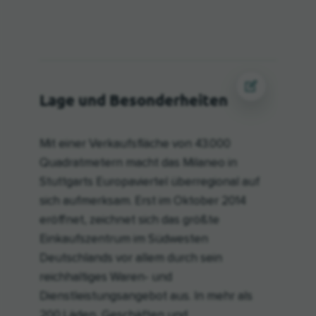
Lage und Besonderheiten
Mit einer Verkaufsfläche von 43.000
Quadratmetern macht das Milaneo in
Stuttgarts Europaviertel überregional auf
sich aufmerksam. Erst im Oktober 2014
eröffnet, zeichnet sich das größte
Einkaufszentrum im Südwesten
Deutschlands vor allem durch sein
reichhaltiges Waren- und
Dienstleistungsangebot aus. In mehr als
200 Läden, Geschäften und