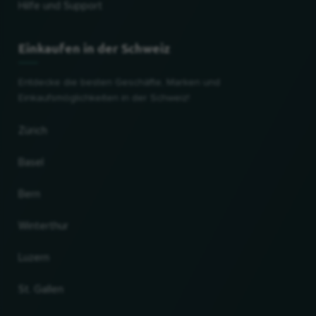
Hilfe und Support
Einkaufen in der Schweiz
Entdecke die besten Geschäfte, Marken und
Einkaufsmöglichkeiten in der Schweiz!
Zürich
Basel
Bern
Winterthur
Luzern
St. Gallen