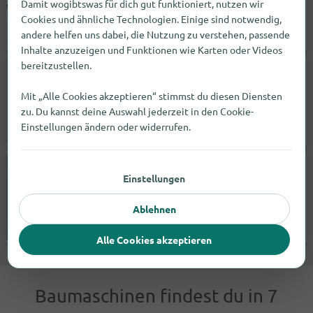
Damit wogibtswas für dich gut funktioniert, nutzen wir
3904
Naters
Cookies und ähnliche Technologien. Einige sind notwendig,
andere helfen uns dabei, die Nutzung zu verstehen, passende
geöffnet bis 12:00 |
Fachmärkte
Inhalte anzuzeigen und Funktionen wie Karten oder Videos
bereitzustellen.
Schär AGROmechanik GmbH
Mit „Alle Cookies akzeptieren“ stimmst du diesen Diensten
Inkwilerstrasse 1
4553
Subingen
zu. Du kannst deine Auswahl jederzeit in den Cookie-
Einstellungen ändern oder widerrufen.
geöffnet bis 12:00 |
Werkstätten
Lanzemech
Einstellungen
Bernstrasse 129
3148
Bad Arolsen
Ablehnen
öffnet um 13:00 |
Werkstätten
Alle Cookies akzeptieren
Baumaschinen findest du in 7