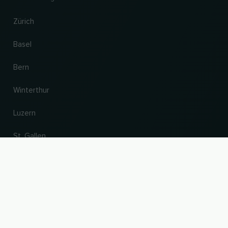
Zürich
Basel
Bern
Winterthur
Luzern
St. Gallen
NACH OBEN
Land und Sprache ändern
© 2026, Wogibtswas / Locabee. Alle Markennamen und Warenzeichen sind
Eigentum der jeweiligen Inhaber. Alle Angaben ohne Gewähr. Stand 10.08.2026