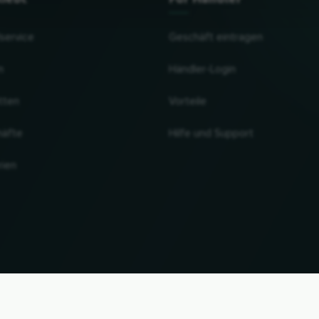
lservice
Geschäft eintragen
n
Händler-Login
tten
Vorteile
häfte
Hilfe und Support
rien