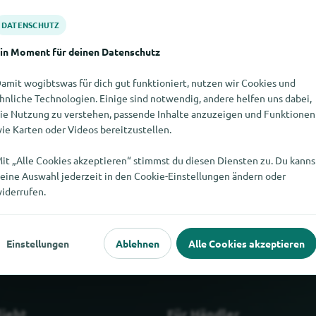
DATENSCHUTZ
in Moment für deinen Datenschutz
amit wogibtswas für dich gut funktioniert, nutzen wir Cookies und
hnliche Technologien. Einige sind notwendig, andere helfen uns dabei,
ie Nutzung zu verstehen, passende Inhalte anzuzeigen und Funktionen
ie Karten oder Videos bereitzustellen.
it „Alle Cookies akzeptieren“ stimmst du diesen Diensten zu. Du kanns
ht finden. Wenn Du weisst, wo es bree change it hier gibt, würde
eine Auswahl jederzeit in den Cookie-Einstellungen ändern oder
würdest.
iderrufen.
Einstellungen
Ablehnen
Alle Cookies akzeptieren
liebt
Für Händler