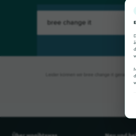
E
D
ä
d
w
M
Leider können wir bree change it gerade nic
d
w
Über wogibtswas
Neu und be