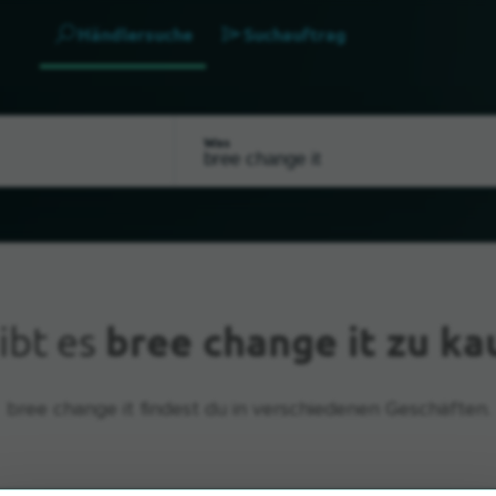
Händlersuche
Suchauftrag
Was
ibt es
bree change it zu ka
bree change it findest du in verschiedenen Geschäften.