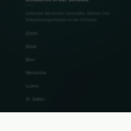
Entdecke die besten Geschäfte, Marken und
Einkaufsmöglichkeiten in der Schweiz!
Zürich
Basel
Bern
Winterthur
Luzern
St. Gallen