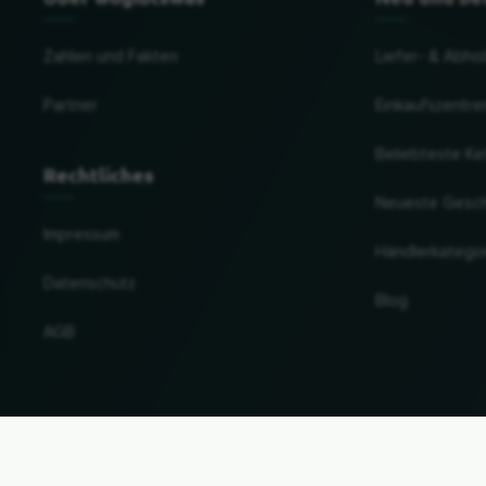
Zahlen und Fakten
Liefer- & Abho
Partner
Einkaufszentre
Beliebteste Ke
Rechtliches
Neueste Gesc
Impressum
Händlerkatego
Datenschutz
Blog
AGB
Land und Sprache ändern