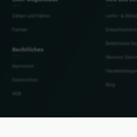
Zahlen und Fakten
Liefer- & Abho
Partner
Einkaufszentre
Beliebteste Ke
Rechtliches
Neueste Gesc
Impressum
Händlerkatego
Datenschutz
Blog
AGB
Land und Sprache ändern