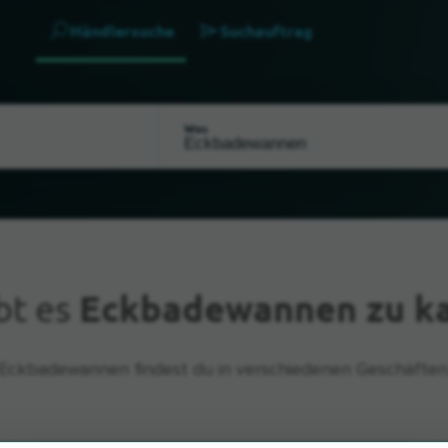
Händlersuche
Suchauftrag
Was
bt es
Eckbadewannen zu k
Eckbadewannen findest du in verschiedenen Geschäften