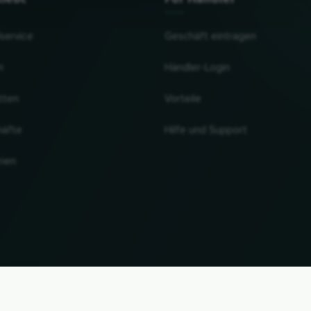
lservice
Geschäft eintragen
n
Händler-Login
tten
Vorteile
häfte
Hilfe und Support
rien