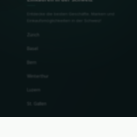
Entdecke die besten Geschäfte, Marken und
Einkaufsmöglichkeiten in der Schweiz!
Zürich
Basel
Bern
Winterthur
Luzern
St. Gallen