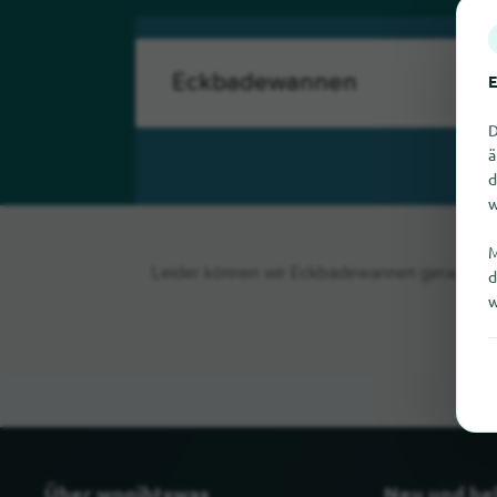
E
D
ä
d
w
M
Leider können wir Eckbadewannen gerade nich
d
w
Über wogibtswas
Neu und be