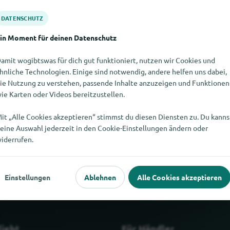
DATENSCHUTZ
in Moment für deinen Datenschutz
amit wogibtswas für dich gut funktioniert, nutzen wir Cookies und
hnliche Technologien. Einige sind notwendig, andere helfen uns dabei,
ie Nutzung zu verstehen, passende Inhalte anzuzeigen und Funktionen
ie Karten oder Videos bereitzustellen.
it „Alle Cookies akzeptieren“ stimmst du diesen Diensten zu. Du kanns
t finden. Wenn Du weisst, wo es Eckbadewannen hier gibt, würde
eine Auswahl jederzeit in den Cookie-Einstellungen ändern oder
würdest.
iderrufen.
Einstellungen
Ablehnen
Alle Cookies akzeptieren
liebt
Für Händler