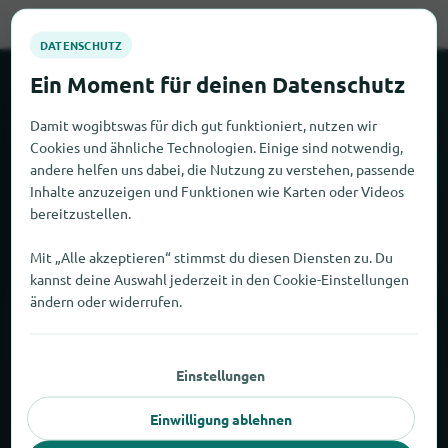
Über wogibtswas
Damit wogibtswas für dich gut funktioniert, nutzen wir
Cookies und ähnliche Technologien. Einige sind notwendig,
Zahlen und Fakten
andere helfen uns dabei, die Nutzung zu verstehen, passende
Inhalte anzuzeigen und Funktionen wie Karten oder Videos
Partner
bereitzustellen.
Rechtliches
Mit „Alle akzeptieren“ stimmst du diesen Diensten zu. Du
kannst deine Auswahl jederzeit in den Cookie-Einstellungen
ändern oder widerrufen.
Impressum
Datenschutz
Einstellungen
AGB
Einwilligung ablehnen