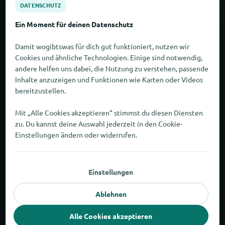
DATENSCHUTZ
Über wogibtswas
Ein Moment für deinen Datenschutz
Zahlen und Fakten
Damit wogibtswas für dich gut funktioniert, nutzen wir
Cookies und ähnliche Technologien. Einige sind notwendig,
Partner
andere helfen uns dabei, die Nutzung zu verstehen, passende
Inhalte anzuzeigen und Funktionen wie Karten oder Videos
bereitzustellen.
Rechtliches
Mit „Alle Cookies akzeptieren“ stimmst du diesen Diensten
Impressum
zu. Du kannst deine Auswahl jederzeit in den Cookie-
Einstellungen ändern oder widerrufen.
Datenschutz
AGB
Einstellungen
Neu und beliebt
Ablehnen
Alle Cookies akzeptieren
Liefer- & Abholservice